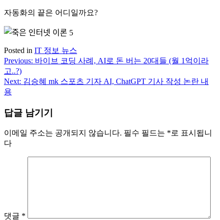
자동화의 끝은 어디일까요?
Posted in
IT 정보 뉴스
Previous:
바이브 코딩 사례, AI로 돈 버는 20대들 (월 1억이라
글
고..?)
내
Next:
김승혜 mk 스포츠 기자 AI, ChatGPT 기사 작성 논란 내
용
비
게
답글 남기기
이
이메일 주소는 공개되지 않습니다.
필수 필드는
*
로 표시됩니
션
다
댓글
*