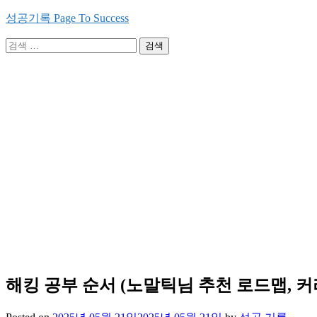
Skip
성공기록 Page To Success
to
content
검
색:
해킹 공부 순서 (노말틱님 추천 로드맵, 커