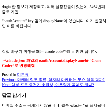
/login 한 정보가 저장되고, 여러 설정값들이 있는데, 3464번째
줄로 가면
“oauthAccount” key 밑에 displayName이 있습니다. 이거 변경하
면 이름 바뀝니다.
직접 바꾸기 귀찮을 때는 claude code한테 시키면 됩니다.
~/.claude.json 파일의 oauthAccount.displayName을 “Clone
Coder”로 변경해줘
Posted in
미분류
Previous:
마케터 업무 종류, 옆자리 마케터는 무슨 일을 할까?
글
Next:
맥북 프로 충전기 호환성, 아무렇게 꽂아도 되나?
내
답글 남기기
비
게
이메일 주소는 공개되지 않습니다.
필수 필드는
*
로 표시됩니